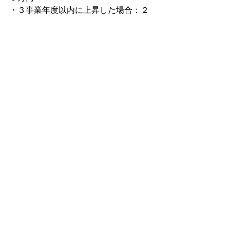
・３事業年度以内に上昇した場合：２
０万円
また、第１種受給年度に育休対象の男
性が５人未満かつ育児休業取得率７
０％以上の場合は次の金額が支給され
ます。
・１、２年目に取得率７０％以上の場
合：４０万円
・２、３年目に取得率７０％以上の場
合：２０万円
詳しくは、厚生労働省のホームページ
をご確認ください。
https://www.mhlw.go.jp/stf/seisakunitsuit
e/bunya/kodomo/shokuba_kosodate/ryo
uritsu01/index.html
〇補助金に関するご相談は銀行融資プ