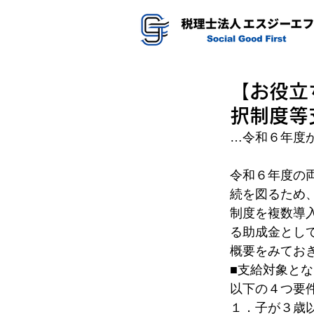
【お役立
択制度等
…令和６年度
令和６年度の
続を図るため
制度を複数導
る助成金とし
概要をみてお
■支給対象と
以下の４つ要
１．子が３歳