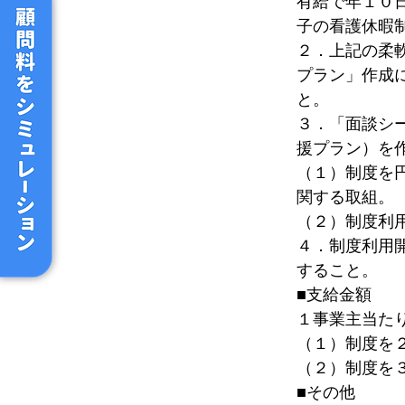
有給で年１０
子の看護休暇
２．上記の柔
プラン」作成
と。
３．「面談シ
援プラン）を
（１）制度を
関する取組。
（２）制度利
４．制度利用
すること。
■支給金額
１事業主当た
（１）制度を
（２）制度を
■その他