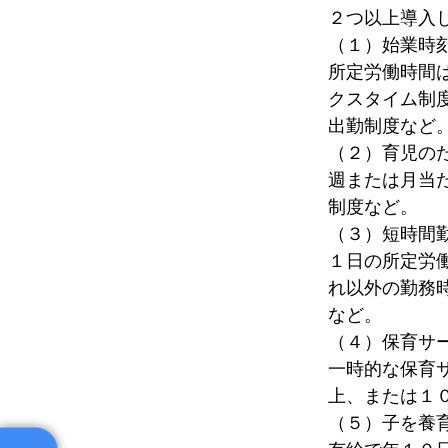
２つ以上導入
（１）始業時
所定労働時間
クスタイム制
出勤制度など
（２）育児の
週または月当
制度など。
（３）短時間
１日の所定労
れ以外の勤務
など。
（４）保育サ
一時的な保育
上、または１
（５）子を養