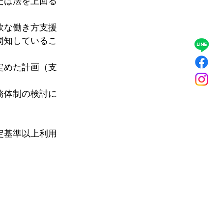
たは法を上回る
軟な働き方支援
周知しているこ
定めた計画（支
務体制の検討に
定基準以上利用
。