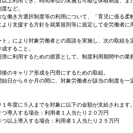
日以上利用でき、時間単位の実施も可能な休暇制度、ま
制度など。
軟な働き方選択制度等の利用について、「育児に係る柔
により支援する方針を就業規則等に規定して全労働者に
ート」により対象労働者との面談を実施し、次の取組を
作成すること。
円滑に利用するための措置として、制度利用期間中の業
用後のキャリア形成を円滑にするための取組。
開始日から６か月の間に、対象労働者が該当の制度を一
り１年度に５人までを対象に以下の金額が支給されます
２つ導入する場合：利用者１人当たり２０万円
３つ以上導入する場合：利用者１人当たり２５万円