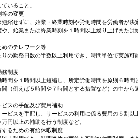
していること。
刻等の変更
は短縮せずに、始業・終業時刻や労働時間を労働者が決
度や、始業または終業時刻を１時間以上繰り上げまたは
。
ためのテレワーク等
たりの勤務日数の半数以上利用でき、時間単位で実施可
勤務制度
働時間を１時間以上短縮し、所定労働時間を原則６時間
時間（例えば５時間や７時間とする措置など）の中から
ービスの手配及び費用補助
サービスを手配し、サービスの利用に係る費用の５割以
０万円以上の補助を行う制度など。
育するための有給休暇制度