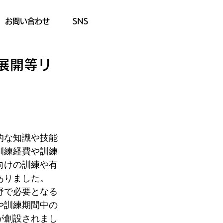
お問い合わせ
SNS
展開等リ
的な知識や技能
訓練経費や訓練
向けの訓練や有
ありました。
野で必要となる
や訓練期間中の
が創設されまし