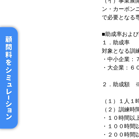
（イ）事業展
ン・カーボン
で必要となる
■助成率およ
１．助成率
対象となる訓
・中小企業：
・大企業：６
２．助成額　
（１）１人１
（２）訓練時
・１０時間以
・１００時間
・２００時間