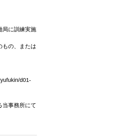
働局に訓練実施
。
のもの、または
kyufukin/d01-
る当事務所にて