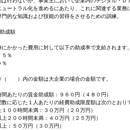
開は行わないが、事業主において企業内のデジタル・Ｄ
ニュートラル化を進めるにあたり、これに関連する業務
専門的な知識および技能の習得をさせるための訓練。
び助成額
練にかかった費用に対して以下の助成率で支給されます
７５％
０％
※（　　）内の金額は大企業の場合の金額です。
時間あたりの賃金助成額：９６０円（４８０円）
間数に応じた１人あたりの経費助成限度額は次のとおり
上１００時間未満：３０万円（２０万円）
以上２００時間未満：４０万円（２５万円）
以上：５０万円（３０万円）