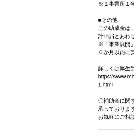
※１事業所１
■その他
この助成金は
計画届とあわ
※「事業展開
６か月以内に
詳しくは厚生
https://www.mh
1.html
〇補助金に関
承っておりま
お気軽にご相