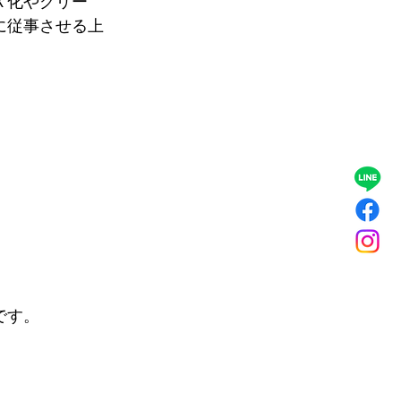
Ｘ化やグリー
に従事させる上
。
です。