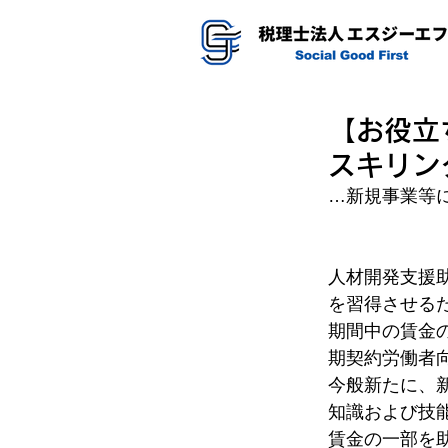
【お役立
スキリン
…新規事業等
人材開発支援
を習得させる
期間中の賃金
期契約労働者
今般新たに、
知識および技
賃金の一部を