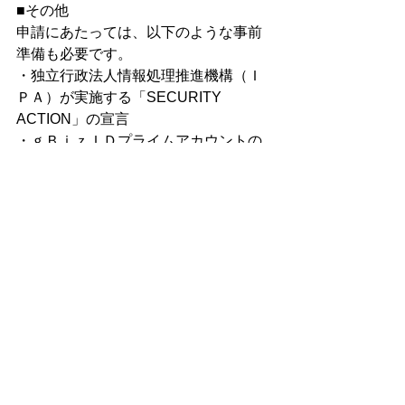
■その他
申請にあたっては、以下のような事前
準備も必要です。
・独立行政法人情報処理推進機構（Ｉ
ＰＡ）が実施する「SECURITY 
ACTION」の宣言
・ｇＢｉｚＩＤプライムアカウントの
取得
補助金の活用をお考えの方は、まずは
自社の業種や経営課題に沿って、ＩＴ
導入支援事業者と導入したいＩＴツー
ルの選定から始めてください。
詳しくは以下のホームページからご確
認ください。
https://www.it-hojo.jp/
〇補助金に関するご相談は銀行融資プ