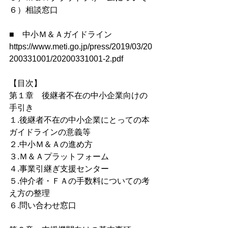
６）相談窓口
■　中小Ｍ＆Ａガイドライン
https://www.meti.go.jp/press/2019/03/20
200331001/20200331001-2.pdf
【目次】
第１章　後継者不在の中小企業向けの
手引き
１.後継者不在の中小企業にとっての本
ガイドラインの意義等
２.中小Ｍ＆Ａの進め方
３.Ｍ＆Ａプラットフォーム
４.事業引継ぎ支援センター
５.仲介者・ＦＡの手数料についての考
え方の整理
６.問い合わせ窓口