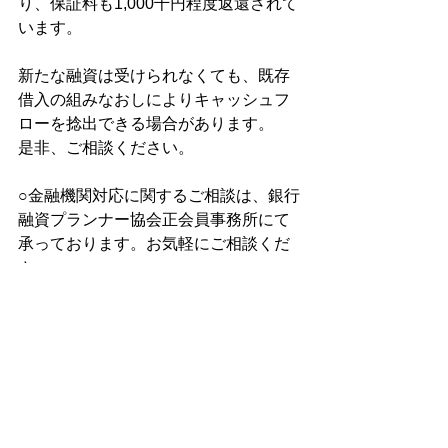
り、保証料も1,000千円程度返還されて
います。
新たな融資は受けられなくても、既存
借入の組みなおしによりキャッシュフ
ローを捻出できる場合があります。
是非、ご相談ください。
○金融機関対応に関するご相談は、銀行
融資プランナー協会正会員事務所にて
承っております。お気軽にご相談くだ
さい。
○銀行融資プランナー協会の正会員であ
る当事務所は、『貴社の財務部長代
行』を廉価でお引き受けいたします。
○金融機関対応に関するご相談は、銀行
融資プランナー協会正会員事務所であ