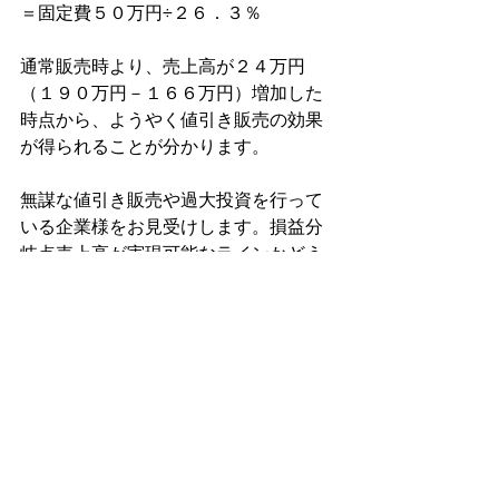
＝固定費５０万円÷２６．３％
通常販売時より、売上高が２４万円
（１９０万円－１６６万円）増加した
時点から、ようやく値引き販売の効果
が得られることが分かります。
無謀な値引き販売や過大投資を行って
いる企業様をお見受けします。損益分
岐点売上高が実現可能なラインかどう
かを把握してから投資判断を行ってく
ださい。
○金融機関対応に関するご相談は、銀行
融資プランナー協会正会員事務所にて
承っております。お気軽にご相談くだ
さい。
○銀行融資プランナー協会の正会員であ