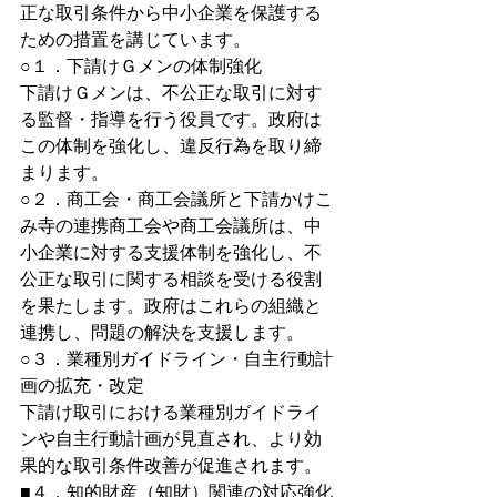
正な取引条件から中小企業を保護する
ための措置を講じています。
○１．下請けＧメンの体制強化
下請けＧメンは、不公正な取引に対す
る監督・指導を行う役員です。政府は
この体制を強化し、違反行為を取り締
まります。
○２．商工会・商工会議所と下請かけこ
み寺の連携商工会や商工会議所は、中
小企業に対する支援体制を強化し、不
公正な取引に関する相談を受ける役割
を果たします。政府はこれらの組織と
連携し、問題の解決を支援します。
○３．業種別ガイドライン・自主行動計
画の拡充・改定
下請け取引における業種別ガイドライ
ンや自主行動計画が見直され、より効
果的な取引条件改善が促進されます。
■４．知的財産（知財）関連の対応強化