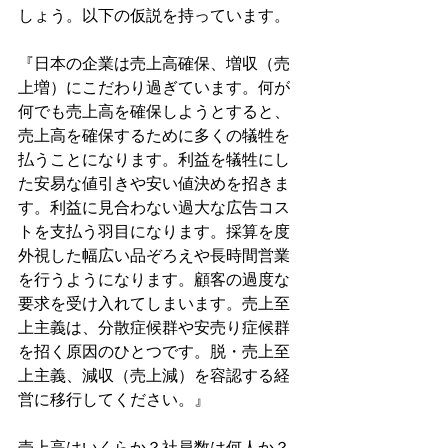
しょう。以下の仮説を持っています。
『日本の企業は売上高確保、増収（売
上増）にこだわり過ぎています。何が
何でも売上高を確保しようとすると、
売上高を確保するために多くの犠牲を
払うことになります。利益を犠牲にし
た安易な値引きや安い値決めを招きま
す。利益に見合わない過大な広告コス
トを支払う羽目になります。採算を度
外視した幅広い品ぞろえや長時間営業
を行うようになります。顧客の過度な
要求を受け入れてしまいます。売上至
上主義は、分散症候群や安売り症候群
を招く原因のひとつです。脱・売上至
上主義、減収（売上減）を容認する経
営に移行してください。』
売上高はいくらか？社員数は何人か？