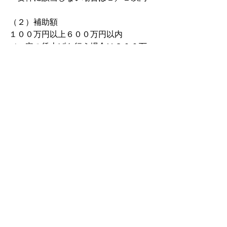
（２）補助額
１００万円以上６００万円以内
（一定の賃上げを行う場合は８００万
円に引き上げ。）
※事業の廃止等を伴う場合は廃棄費用
を１５０万円まで上乗せできます。
詳しくは、事務局ホームページをご確
認ください。
https://jsh.go.jp/r5h/
◇事務局（商工会地区分：全国商工会
連合会）ホームページ
http://www.shokokai.or.jp/jizokuka_r1h/
◇事務局（商工会議所地区分：日本商
工会議所）ホームページ